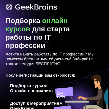
Подборка
онлайн
курсов
для старта
работы по IT
профессии
Хотите начать работать по IT профессии? Мы
поможем бесплатным обучением! Забирайте
только сегодня БЕСПЛАТНО!
После регистрации вам откроются:
-
Подборка курсов
Онлайн-специалист
250
BYN
-
Доступ к мероприятиям
GeekBrains
250
BYN